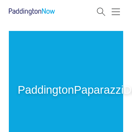
PaddingtonPaparazz